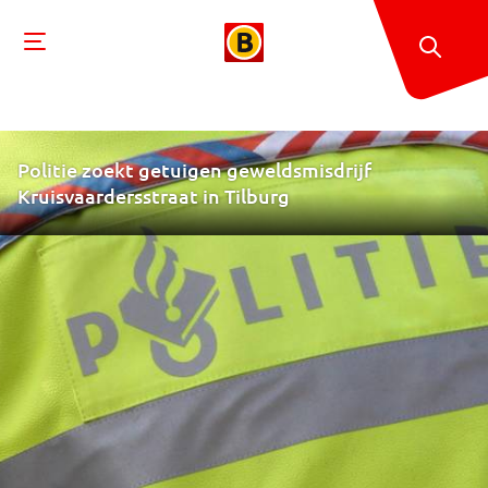
Politie zoekt getuigen geweldsmisdrijf
Kruisvaardersstraat in Tilburg