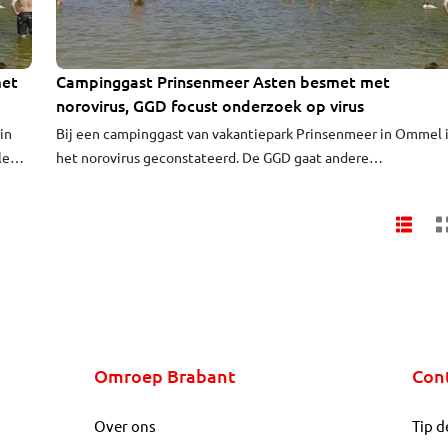
met
Campinggast Prinsenmeer Asten besmet met
norovirus, GGD focust onderzoek op virus
in
Bij een campinggast van vakantiepark Prinsenmeer in Ommel 
le
het norovirus geconstateerd. De GGD gaat andere
campinggasten met maag- en darmklachten op hetzelfde virus
controleren, zo laat de instantie vrijdag weten. De provincie
meldt daarnaast dat er geen e-coli- en enterococcenbacteriën
zijn aangetroffen in het zwemwater en doet aanvullend
onderzoek.
Omroep Brabant
Con
Over ons
Tip d