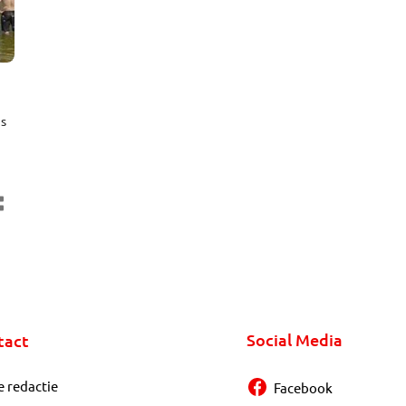
is
Social Media
tact
e redactie
Facebook