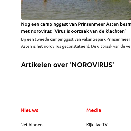
Nog een campinggast van Prinsenmeer Asten bes
met norovirus: ‘Virus is oorzaak van de klachten'
Bij een tweede campinggast van vakantiepark Prinsenmeer 
Asten is het norovirus geconstateerd. De uitbraak van de ve
maag- en darmklachten lijkt wel te dempen. Dat meldt GGD
Zuidoost-Brabant maandagmiddag.
Artikelen over 'NOROVIRUS'
Nieuws
Media
Net binnen
Kijk live TV