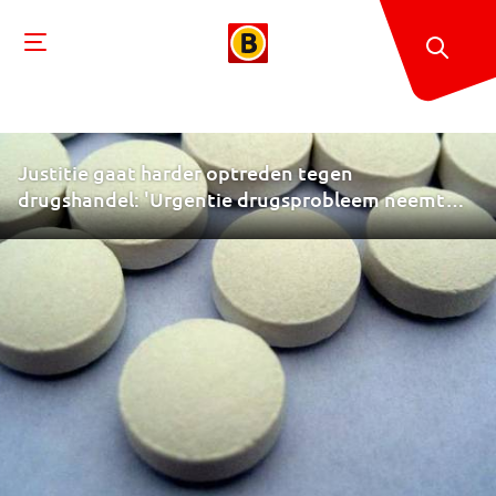
Justitie gaat harder optreden tegen
drugshandel: 'Urgentie drugsprobleem neemt
toe'