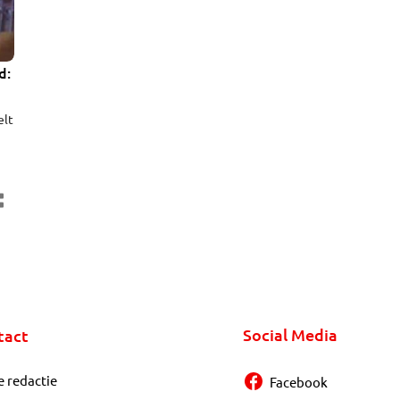
d:
elt
er
Social Media
tact
e redactie
Facebook