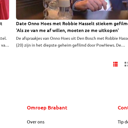
it
Date Onno Hoes met Robbie Hasselt stiekem gefilm
'Als ze van me af willen, moeten ze me uitkopen'
tel.
De afspraakjes van Onno Hoes uit Den Bosch met Robbie Hass
t van
(20) zijn in het diepste geheim gefilmd door PowNews. De
gaat
beelden volgen na de privégesprekken tussen de burgemeest
van Maastricht en Hasselt die eerder woensdag werden
gepubliceerd.
Omroep Brabant
Con
Over ons
Tip d