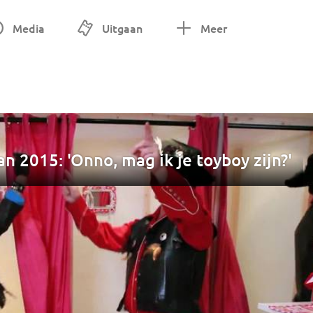
Media
Uitgaan
Meer
n 2015: 'Onno, mag ik je toyboy zijn?'