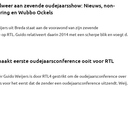
alweer aan zevende oudejaarsshow: Nieuws, non-
vering en Wubbo Ockels
jers uit Breda staat aan de vooravond van zijn zevende
op RTL. Guido relativeert daarin 2014 met een scherpe blik en voegt d
ckels aan toe.
maakt eerste oudejaarsconference ooit voor RTL
r Guido Weijers is door RTL4 gestrikt om de oudejaarsconference over
s voor het eerst dat de zender een oudejaarsconference uitzendt. Weij
contract bij de zender.