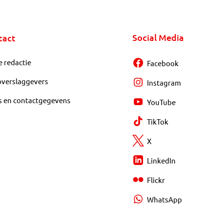
Social Media
tact
e redactie
Facebook
overslaggevers
Instagram
s en contactgegevens
YouTube
TikTok
X
LinkedIn
Flickr
WhatsApp