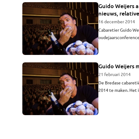
Guido Weijers 
nieuws, relati
16 december 2014
Cabaretier Guido Wei
oudejaarsconference 
een vleugje Wubbo O
Guido Weijers 
21 februari 2014
De Bredase cabaretiè
2014 te maken. Het i
tekende vrijdag een 