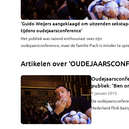
'Guido Weijers aangeklaagd om uitzenden sekstap
tijdens oudejaarsconference'
Het publiek was razend enthousiast over zijn
oudejaarsconference, maar de familie Pach is minder te spr
over de show van cabaretier Guido Weijers. De Bredanaar
gebruikte tijdens zijn conference een sekstape waarop te zi
Artikelen over 'OUDEJAARSCON
hoe Dave Roelvink oraal wordt bevredigd door een meisje. 
familie van het meisje gaat juridische stappen ondernemen
Oudejaarsconfer
tegen Weijers, zo meldt RTL Boulevard.
publiek: 'Ben o
1 januari 2015
De oudejaarsconfere
Nederland flink bezi
minuut verschenen ti