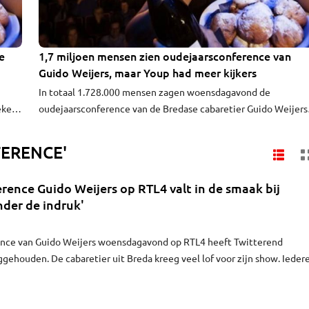
e
1,7 miljoen mensen zien oudejaarsconference van
Guido Weijers, maar Youp had meer kijkers
In totaal 1.728.000 mensen zagen woensdagavond de
eken
oudejaarsconference van de Bredase cabaretier Guido Weijers
op RTL4. Daarmee was de show het op vijf na best bekeken
en is
programma van oudejaarsavond.
FERENCE'
De
ence Guido Weijers op RTL4 valt in de smaak bij
nder de indruk'
nce van Guido Weijers woensdagavond op RTL4 heeft Twitterend
ggehouden. De cabaretier uit Breda kreeg veel lof voor zijn show. Ieder
entallen tweets over zijn optreden. Een overzicht.