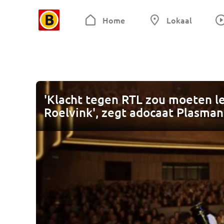
Home
Lokaal
'Klacht tegen RTL zou moeten l
Roelvink', zegt adocaat Plasman