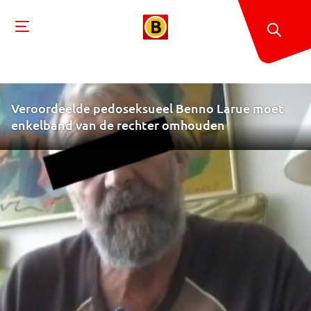
Veroordeelde pedoseksueel Benno Larue moet
enkelband van de rechter omhouden