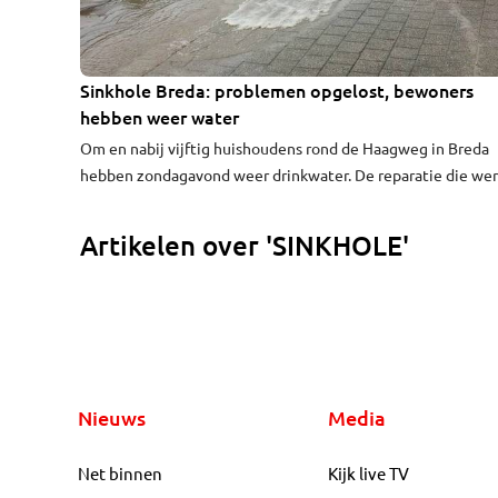
Sinkhole Breda: problemen opgelost, bewoners
hebben weer water
Om en nabij vijftig huishoudens rond de Haagweg in Breda
hebben zondagavond weer drinkwater. De reparatie die we
uitgevoerd aan de leidingen onder de grond is goed gegaan,
meldt Brabant Water.
Artikelen over 'SINKHOLE'
Nieuws
Media
Net binnen
Kijk live TV