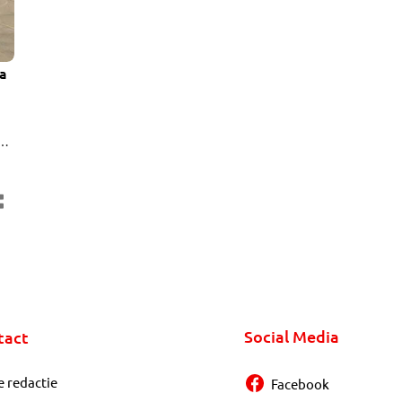
na
or
d,
Social Media
tact
e redactie
Facebook