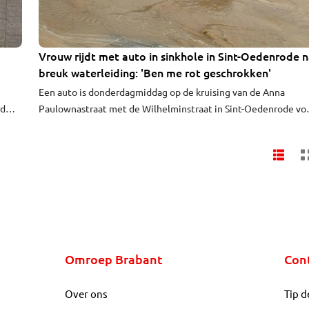
Vrouw rijdt met auto in sinkhole in Sint-Oedenrode 
1:18
breuk waterleiding: 'Ben me rot geschrokken'
Een auto is donderdagmiddag op de kruising van de Anna
rd
Paulownastraat met de Wilhelminstraat in Sint-Oedenrode vo
 zo
een deel in de aardbodem verdwenen. Door een gebroken
waterleiding ontstond in de straat een sinkhole van ongeveer
een meter diep. De bestuurster van de auto raakte niet gewon
maar vertelt wel ‘flink geschrokken’ te zijn.
Omroep Brabant
Con
Over ons
Tip d