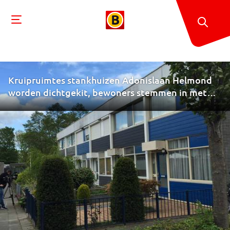
Kruipruimtes stankhuizen Adonislaan Helmond
worden dichtgekit, bewoners stemmen in met
plan gemeente