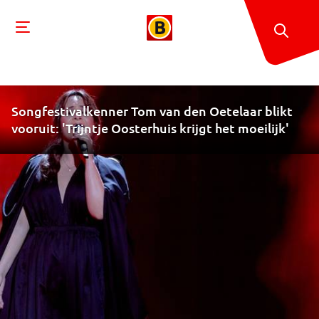
Songfestivalkenner Tom van den Oetelaar blikt
vooruit: 'Trijntje Oosterhuis krijgt het moeilijk'