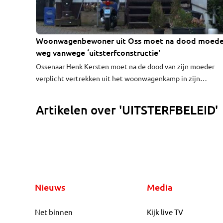
Woonwagenbewoner uit Oss moet na dood moede
weg vanwege ‘uitsterfconstructie'
Ossenaar Henk Kersten moet na de dood van zijn moeder
verplicht vertrekken uit het woonwagenkamp in zijn
woonplaats. Dit vanwege het uitsterfbeleid dat de gemeen
voert om doelbewust het woonwagenkamp kleiner te make
Artikelen over 'UITSTERFBELEID'
Dat wordt zondagavond duidelijk in een reportage van KRO
Brandpunt.
Nieuws
Media
Net binnen
Kijk live TV