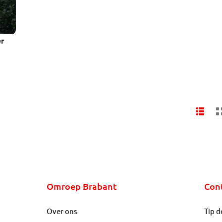
r
te
n.
Omroep Brabant
Con
Over ons
Tip d