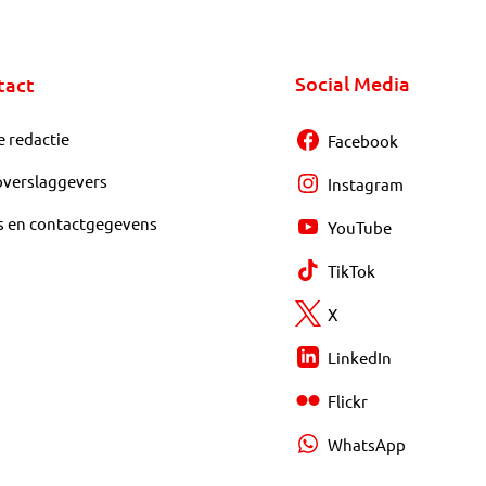
Social Media
tact
e redactie
Facebook
overslaggevers
Instagram
s en contactgegevens
YouTube
TikTok
X
LinkedIn
Flickr
WhatsApp