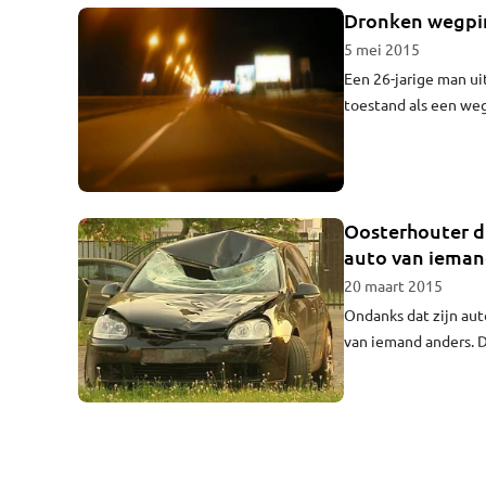
Dronken wegpir
5 mei 2015
Een 26-jarige man ui
toestand als een weg
waarna hij vluchtte e
Oosterhouter di
auto van ieman
20 maart 2015
Ondanks dat zijn aut
van iemand anders. D
Hij reed daarna door