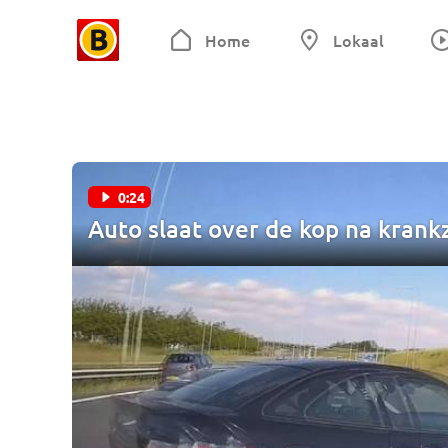
Home
Lokaal
0:24
Auto slaat over de kop na krank