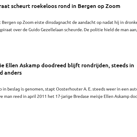
aat scheurt roekeloos rond in Bergen op Zoom
t Bergen op Zoom eiste dinsdagnacht de aandacht op nadat hij in dronk
piraat over de Guido Gezellelaan scheurde. De politie hield de man aan
n zich in een huis verstopte.
e Ellen Askamp doodreed blijft rondrijden, steeds in
d anders
o in beslag is genomen, stapt Oosterhouter A. E. steeds weer in een aut
e man reed in april 2011 het 17-jarige Bredase meisje Ellen Askamp do
 en was naar later bleek dronken.