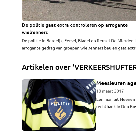
De politie gaat extra controleren op arrogante
wielrenners
De politie in Bergeijk, Eersel, Bladel en Reusel-De Mierden i
arrogante gedrag van groepen wielrenners beu en gaat extr
controleren. Want behalve dat ze verkeersregels volledig a
hun laars lappen, hebben ze ook vaak geen legitimatiebewijs
Artikelen over 'VERKEERSHUFTER
zich. Redenen genoeg voor de politie om extra te controler
Meesleuren agen
10 maart 2017
Een man uit Nuenen i
rechtbank in Den Bo
ingedrukt. Wel raakt
euro omdat hij niet 