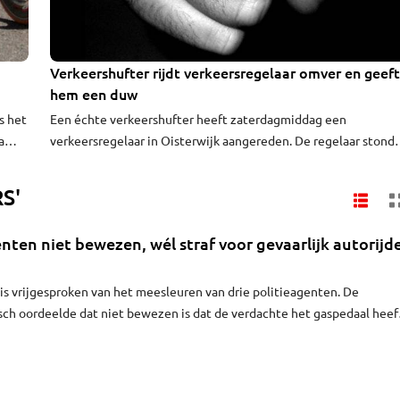
Verkeershufter rijdt verkeersregelaar omver en geeft
hem een duw
s het
Een échte verkeershufter heeft zaterdagmiddag een
a
verkeersregelaar in Oisterwijk aangereden. De regelaar stond
an
vanwege Intents festival het verkeer om te leiden bij de
 bij
Burgemeester Vogelslaan toen hij een stopteken aan de
S'
en.
bestuurder gaf.
ten niet bewezen, wél straf voor gevaarlijk autorijd
s vrijgesproken van het meesleuren van drie politieagenten. De
sch oordeelde dat niet bewezen is dat de verdachte het gaspedaal heef
 de man zijn rijbewijs tien maanden kwijt en krijgt hij een boete van 11
wilde meewerken aan een alcoholtest én gevaarlijk reed.