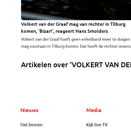
Volkert van der Graaf mag van rechter in Tilburg
komen, 'Bizar!', reageert Hans Smolders
Volkert van der Graaf hoeft geen enkelband meer te dragen
mag voortaan in Tilburg komen. Dat heeft de rechter woen
bepaald. Tilburger Hans Smolders noemt dat 'bizar': "De
rechtsstaat maakt zich volledig belachelijk."
Artikelen over 'VOLKERT VAN D
Nieuws
Media
Net binnen
Kijk live TV