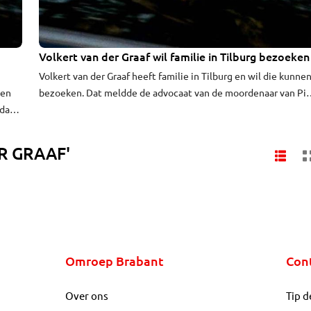
Volkert van der Graaf wil familie in Tilburg bezoeken
Volkert van der Graaf heeft familie in Tilburg en wil die kunne
 en
bezoeken. Dat meldde de advocaat van de moordenaar van Pi
sdag
Fortuyn maandag tijdens een kort geding dat zijn cliënt tegen
de Staat had aangespannen. Het zou hierbij gaan om de broer
van Van der Graaf.
ER GRAAF'
Omroep Brabant
Con
Over ons
Tip d