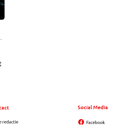
n
m
Social Media
tact
e redactie
Facebook