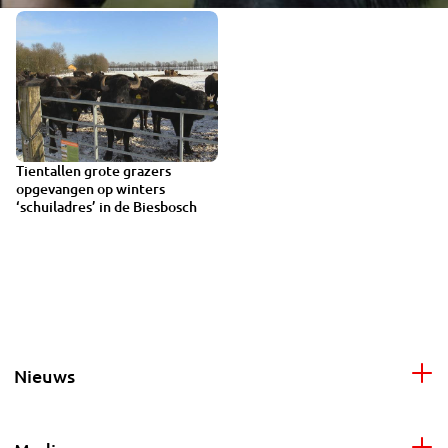
Tientallen grote grazers
2:04
opgevangen op winters
‘schuiladres’ in de Biesbosch
Nieuws