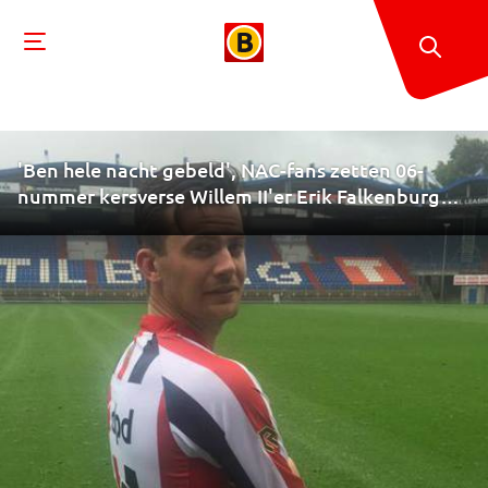
'Ben hele nacht gebeld', NAC-fans zetten 06-
nummer kersverse Willem II'er Erik Falkenburg
online