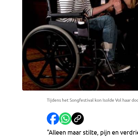
Tijdens het Songfestival kon Isolde Vol haar d
"Alleen maar stilte, pijn en verdri