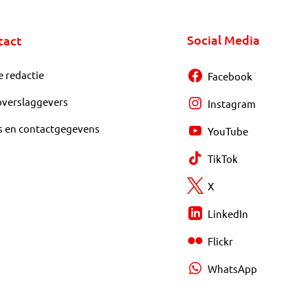
Social Media
tact
e redactie
Facebook
overslaggevers
Instagram
s en contactgegevens
YouTube
TikTok
X
LinkedIn
Flickr
WhatsApp