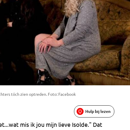
ochters tóch zien optreden. Foto: Facebook
Hulp bij lezen
et...wat mis ik jou mijn lieve Isolde." Dat