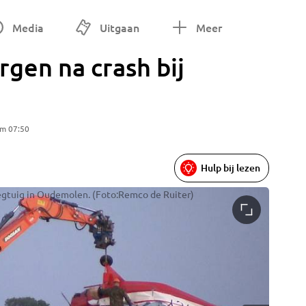
Media
Uitgaan
Meer
rgen na crash bij
om 07:50
Hulp bij lezen
egtuig in Oudemolen. (Foto:Remco de Ruiter)
Onderde
Ruiter)