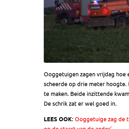
Ooggetuigen zagen vrijdag hoe e
scheerde op drie meter hoogte. 
te maken. Beide inzittende kwame
De schrik zat er wel goed in.
LEES OOK
:
Ooggetuige zag de tw
op de staart van de ander'