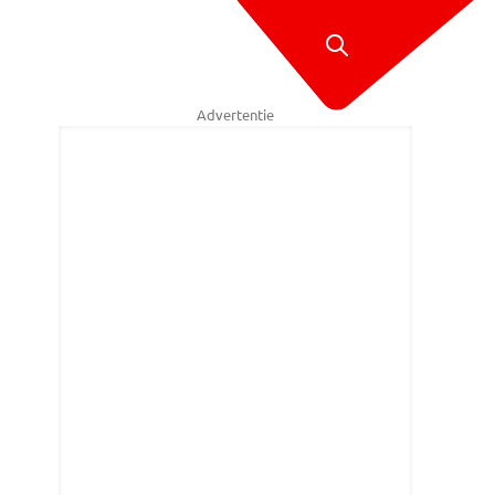
Advertentie
len van het witte vliegtuig worden door bergingsmedewerkers meege