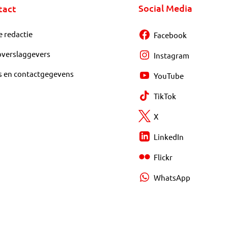
Social Media
tact
e redactie
Facebook
overslaggevers
Instagram
s en contactgegevens
YouTube
TikTok
X
LinkedIn
Flickr
WhatsApp