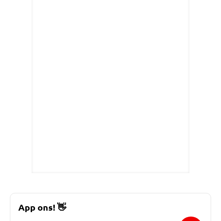
App ons!
👋