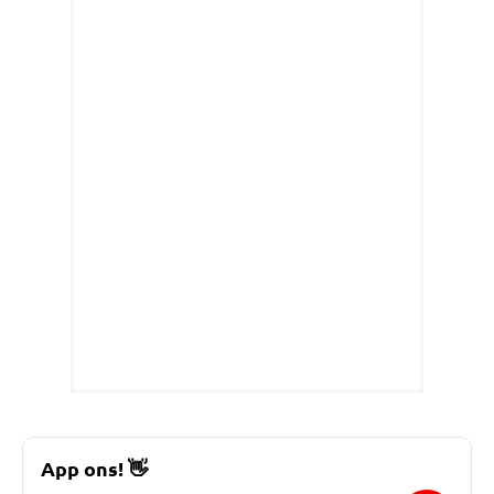
App ons!
👋