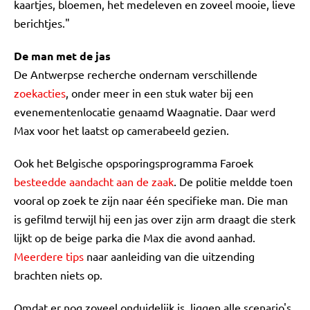
kaartjes, bloemen, het medeleven en zoveel mooie, lieve
berichtjes."
De man met de jas
De Antwerpse recherche ondernam verschillende
zoekacties
, onder meer in een stuk water bij een
evenementenlocatie genaamd Waagnatie. Daar werd
Max voor het laatst op camerabeeld gezien.
Ook het Belgische opsporingsprogramma Faroek
besteedde aandacht aan de zaak
. De politie meldde toen
vooral op zoek te zijn naar één specifieke man. Die man
is gefilmd terwijl hij een jas over zijn arm draagt die sterk
lijkt op de beige parka die Max die avond aanhad.
Meerdere tips
naar aanleiding van die uitzending
brachten niets op.
Omdat er nog zoveel onduidelijk is, liggen alle scenario's