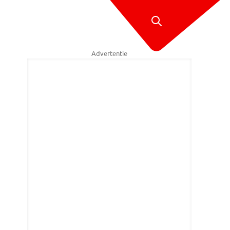
Advertentie
ingen worden door de brand bedreigd. Foto: SQ Vision / Sem van Rijss