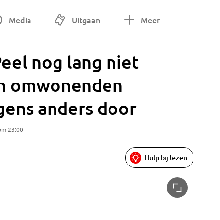
Media
Uitgaan
Meer
eel nog lang niet
len omwonenden
gens anders door
 om 23:00
Hulp bij lezen
Twee won