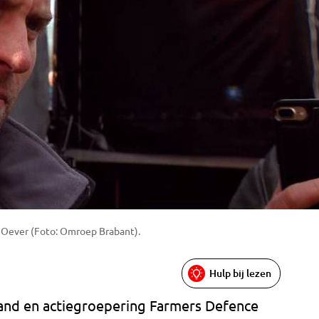
 Oever (Foto: Omroep Brabant).
Hulp bij lezen
and en actiegroepering Farmers Defence