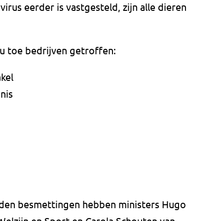
irus eerder is vastgesteld, zijn alle dieren
 toe bedrijven getroffen:
kel
nis
nden besmettingen hebben ministers Hugo
elzijn en Sport en Carola Schouten van