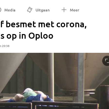
Media
Uitgaan
Meer
jf besmet met corona,
us op in Oploo
m 20:38