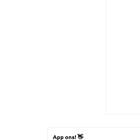
App ons!
👋