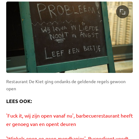
Restaurant De Kiet ging ondanks de geldende regels gewoon
open
LEES OOK:
'Fuck it, wij zijn open vanaf nu', barbecuerestaurant heeft
er genoeg van en opent deuren
'Winkels open en geen mondkapjes', Burgerfront voedt