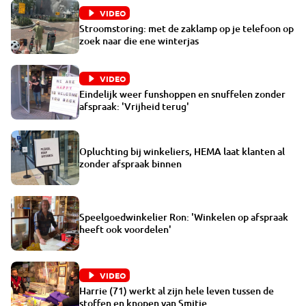
VIDEO
Stroomstoring: met de zaklamp op je telefoon op
zoek naar die ene winterjas
VIDEO
Eindelijk weer funshoppen en snuffelen zonder
afspraak: 'Vrijheid terug'
Opluchting bij winkeliers, HEMA laat klanten al
zonder afspraak binnen
Speelgoedwinkelier Ron: 'Winkelen op afspraak
heeft ook voordelen'
VIDEO
Harrie (71) werkt al zijn hele leven tussen de
stoffen en knopen van Smitje