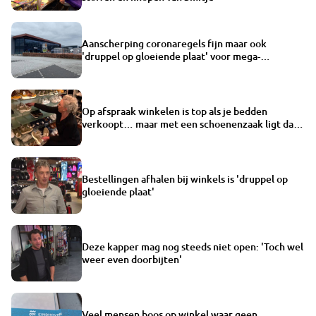
Aanscherping coronaregels fijn maar ook
'druppel op gloeiende plaat' voor mega-
kampeerwinkel
Op afspraak winkelen is top als je bedden
verkoopt… maar met een schoenenzaak ligt dat
anders
Bestellingen afhalen bij winkels is 'druppel op
gloeiende plaat'
Deze kapper mag nog steeds niet open: 'Toch wel
weer even doorbijten'
Veel mensen boos op winkel waar geen