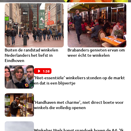
Buiten de randstad winkelen
Brabanders genieten ervan om
1:41
Nederlanders het liefst in
weer écht te winkelen
Eindhoven
1:38
'Niet-essentiële' winkeliers stonden op de markt
en dat is een blijvertje
'Handhaven met charme', niet direct boete voor
winkels die volledig openen
Winkelier Niels hangt spandoek boven de A4: 'Ik