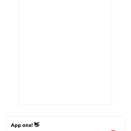
App ons!
👋