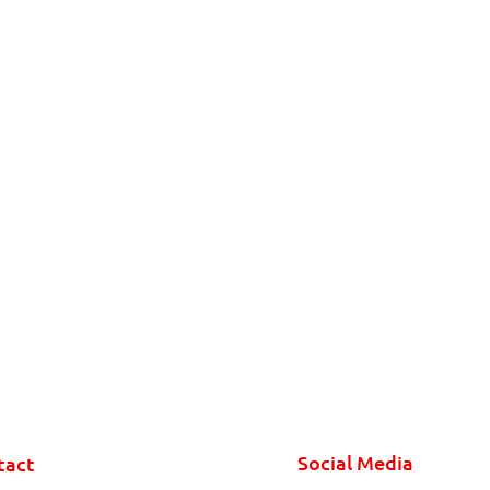
Social Media
tact