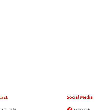
Social Media
tact
e redactie
Facebook