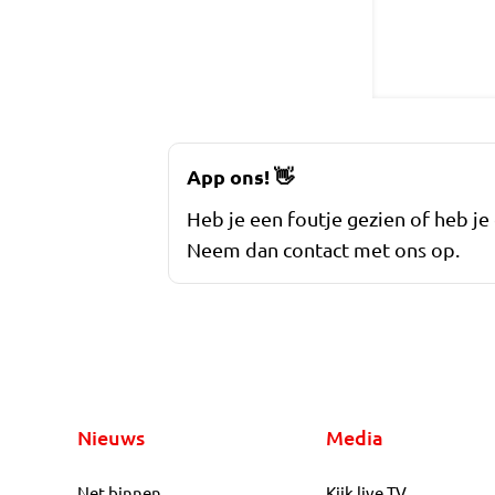
App ons!
👋
Heb je een foutje gezien of heb je
Neem dan contact met ons op.
Nieuws
Media
Net binnen
Kijk live TV