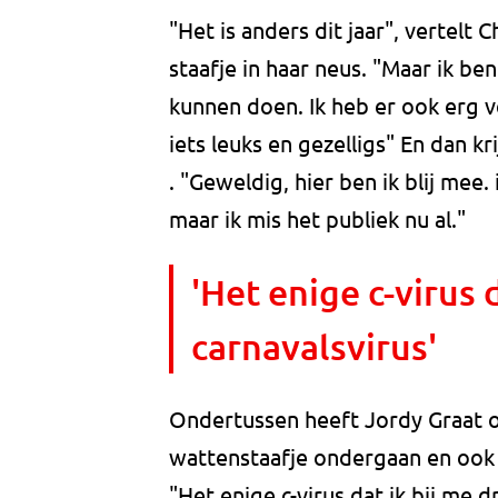
"Het is anders dit jaar", vertelt 
staafje in haar neus. "Maar ik ben
kunnen doen. Ik heb er ook erg v
iets leuks en gezelligs" En dan k
. "Geweldig, hier ben ik blij mee.
maar ik mis het publiek nu al."
'Het enige c-virus 
carnavalsvirus'
Ondertussen heeft Jordy Graat 
wattenstaafje ondergaan en ook h
"Het enige c-virus dat ik bij me d