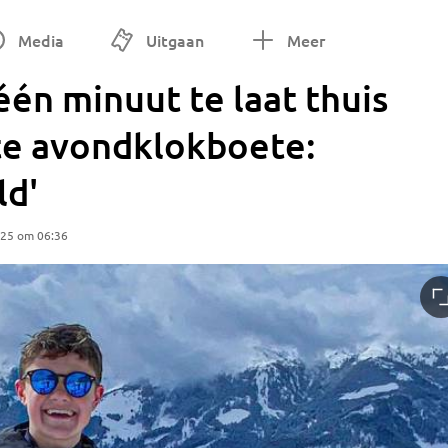
Media
Uitgaan
Meer
én minuut te laat thuis
ste avondklokboete:
ld'
025 om 06:36