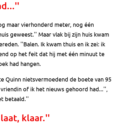
...''
e nog maar vierhonderd meter, nog één
huis geweest.'' Maar vlak bij zijn huis kwam
den. ''Balen. Ik kwam thuis en ik zei: ik
end op het feit dat hij met één minuut te
roek had hangen.
te Quinn nietsvermoedend de boete van 95
vriendin of ik het nieuws gehoord had...'',
et betaald.''
aat, klaar.''