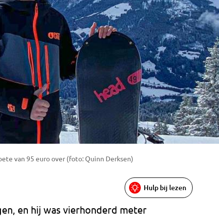
te van 95 euro over (foto: Quinn Derksen)
Hulp bij lezen
en, en hij was vierhonderd meter