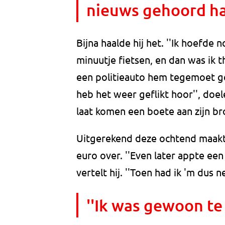
nieuws gehoord had
Bijna haalde hij het. ''Ik hoefd
minuutje fietsen, en dan was ik t
een politieauto hem tegemoet gere
heb het weer geflikt hoor'', doel
laat komen een boete aan zijn b
Uitgerekend deze ochtend maak
euro over. ''Even later appte een 
vertelt hij. ''Toen had ik 'm dus n
''Ik was gewoon te l