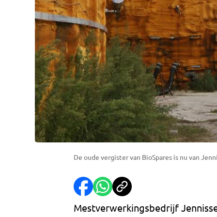
De oude vergister van BioSpares is nu van Jenn
Mestverwerkingsbedrijf Jennisse