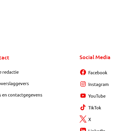
Social Media
tact
e redactie
Facebook
overslaggevers
Instagram
s en contactgegevens
YouTube
TikTok
X
LinkedIn