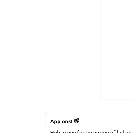
App ons!
👋
Heb je een foutje gezien of heb je