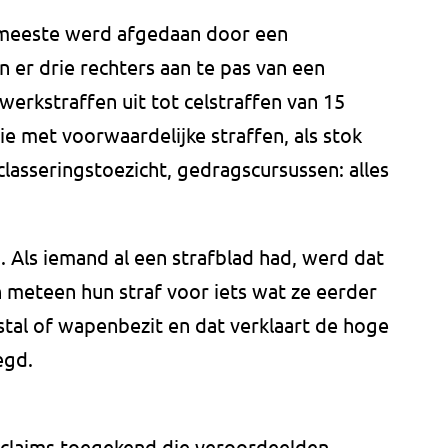
t meeste werd afgedaan door een
 er drie rechters aan te pas van een
erkstraffen uit tot celstraffen van 15
ie met voorwaardelijke straffen, als stok
classeringstoezicht, gedragscursussen: alles
 Als iemand al een strafblad had, werd dat
eteen hun straf voor iets wat ze eerder
stal of wapenbezit en dat verklaart de hoge
egd.
declaims toegekend die veroordeelden