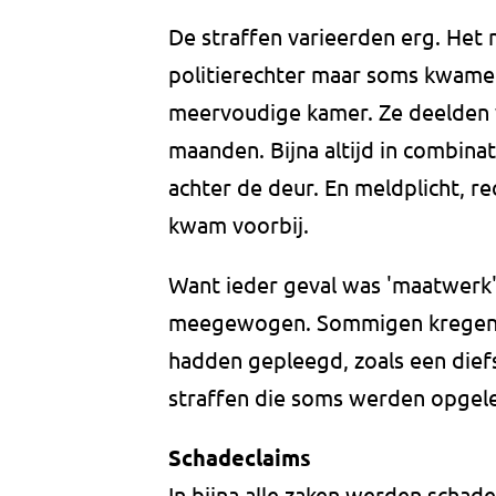
De straffen varieerden erg. He
politierechter maar soms kwamen
meervoudige kamer. Ze deelden w
maanden. Bijna altijd in combinat
achter de deur. En meldplicht, re
kwam voorbij.
Want ieder geval was 'maatwerk'.
meegewogen. Sommigen kregen m
hadden gepleegd, zoals een dief
straffen die soms werden opgel
Schadeclaims
In bijna alle zaken werden scha