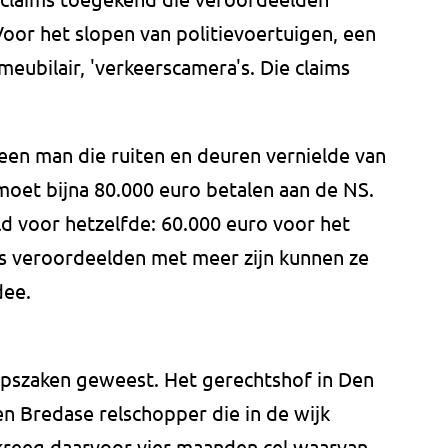
oor het slopen van politievoertuigen, een
meubilair, 'verkeerscamera's. Die claims
een man die ruiten en deuren vernielde van
 moet bijna 80.000 euro betalen aan de NS.
d voor hetzelfde: 60.000 euro voor het
ls veroordeelden met meer zijn kunnen ze
dee.
oepszaken geweest. Het gerechtshof in Den
n Bredase relschopper die in de wijk
j kreeg daarvoor vier maanden cel waarvan