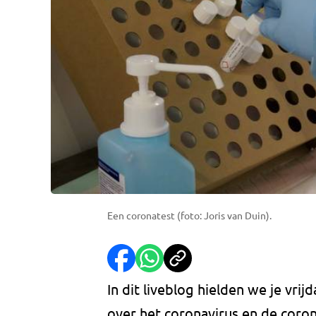
Een coronatest (foto: Joris van Duin).
In dit liveblog hielden we je vri
over het coronavirus en de corona