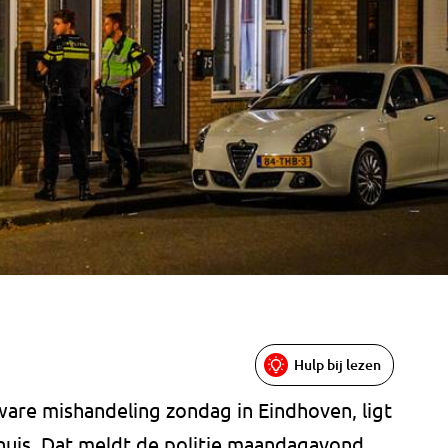
Hulp bij lezen
ware mishandeling zondag in Eindhoven, ligt
enhuis. Dat meldt de politie maandagavond.