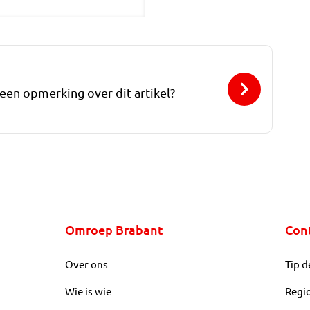
 een opmerking over dit artikel?
Omroep Brabant
Con
Over ons
Tip d
Wie is wie
Regi