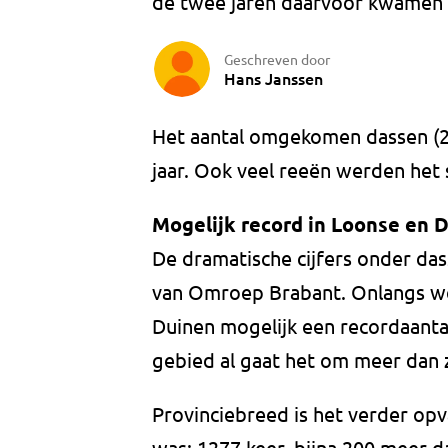
de twee jaren daarvoor kwamen i
Geschreven door
Hans Janssen
Het aantal omgekomen dassen (27
jaar. Ook veel reeën werden het 
Mogelijk record in Loonse en 
De dramatische cijfers onder das
van Omroep Brabant. Onlangs we
Duinen mogelijk een recordaantal
gebied al gaat het om meer dan 
Provinciebreed is het verder opv
was: 1277 keer, bijna 200 meer 