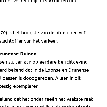
n het verkeer bijna 1900 dieren om.
0) is het hoogste van de afgelopen vijf
slachtoffer van het verkeer.
Drunense Duinen
sen sluiten aan op eerdere berichtgeving
rd bekend dat in de Loonse en Drunense
 dassen is doodgereden. Alleen in dit
zestig exemplaren.
allend dat het onder reeën het vaakste raak
dan in 2020. Opmerkelijk is de aanhoudende