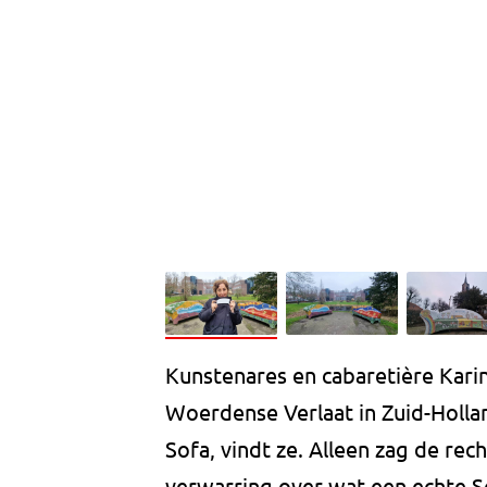
Kunstenares en cabaretière Karin
Woerdense Verlaat in Zuid-Hollan
Sofa, vindt ze. Alleen zag de rec
verwarring over wat een echte S