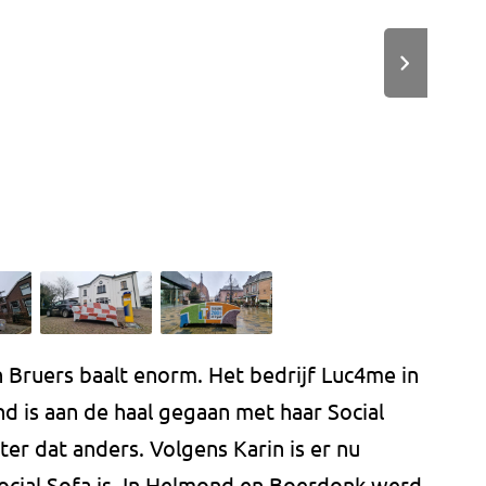
 Bruers baalt enorm. Het bedrijf Luc4me in
d is aan de haal gegaan met haar Social
hter dat anders. Volgens Karin is er nu
ocial Sofa is. In Helmond en Boerdonk werd