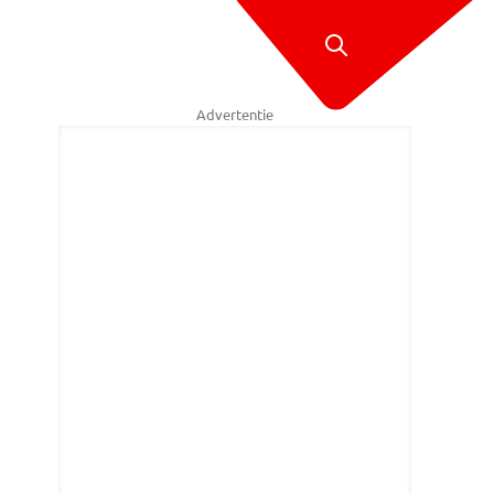
Advertentie
ey Sofa in Boerdonk die werd gepresenteerd als Social Sofa (foto: Collin