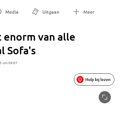
Media
Uitgaan
Meer
t enorm van alle
l Sofa's
25 om 09:07
Hulp bij lezen
Een Soph