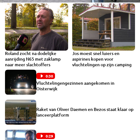
Roland zocht na dodelijke
Jos moest snel luiers en
1:34
0:32
aanrijding N65 met zaklamp
aspirines kopen voor
naar meer slachtoffers
vluchtelingen op zijn camping
0:30
Vluchtelingengezinnen aangekomen in
Oisterwijk
Raket van Oliver Daemen en Bezos staat klaar op
lanceerplatform
0:29