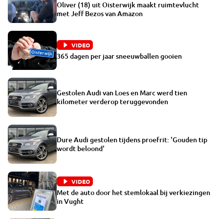
Oliver (18) uit Oisterwijk maakt ruimtevlucht
met Jeff Bezos van Amazon
VIDEO
365 dagen per jaar sneeuwballen gooien
Gestolen Audi van Loes en Marc werd tien
kilometer verderop teruggevonden
Dure Audi gestolen tijdens proefrit: 'Gouden tip
wordt beloond'
VIDEO
Met de auto door het stemlokaal bij verkiezingen
in Vught