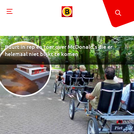
Buurt in rep en roer over McDonald's die er
helemaal niet blijkt te komen