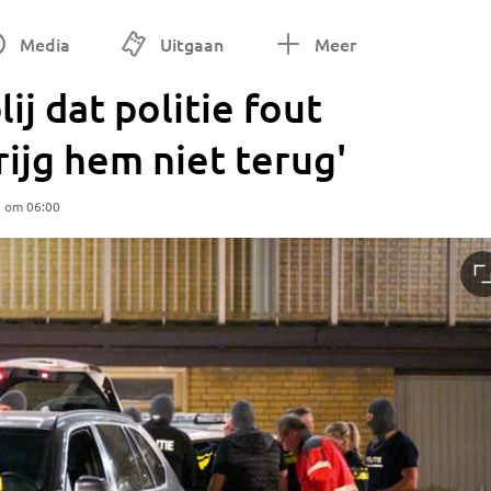
Media
Uitgaan
Meer
j dat politie fout
rijg hem niet terug'
5 om 06:00