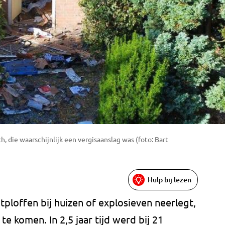
h, die waarschijnlijk een vergisaanslag was (foto: Bart
Hulp bij lezen
tploffen bij huizen of explosieven neerlegt,
e komen. In 2,5 jaar tijd werd bij 21