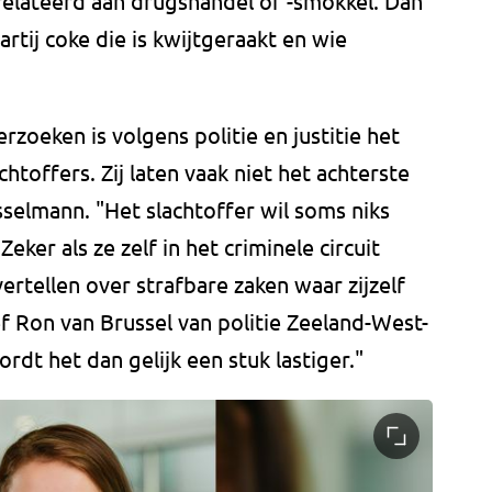
erelateerd aan drugshandel of -smokkel. Dan
rtij coke die is kwijtgeraakt en wie
rzoeken is volgens politie en justitie het
toffers. Zij laten vaak niet het achterste
selmann. "Het slachtoffer wil soms niks
ker als ze zelf in het criminele circuit
ertellen over strafbare zaken waar zijzelf
ef Ron van Brussel van politie Zeeland-West-
dt het dan gelijk een stuk lastiger."