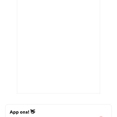
App ons!
👋