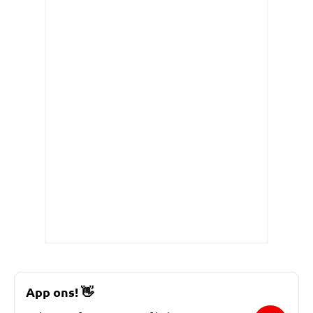
App ons!
👋