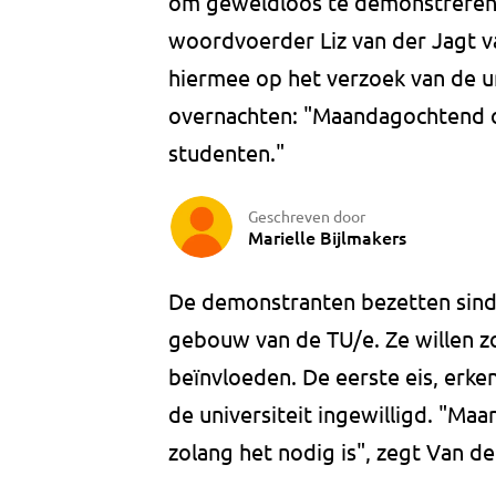
om geweldloos te demonstreren, 
woordvoerder Liz van der Jagt 
hiermee op het verzoek van de un
overnachten: "Maandagochtend o
studenten."
Geschreven door
Marielle Bijlmakers
De demonstranten bezetten sind
gebouw van de TU/e. Ze willen zo
beïnvloeden. De eerste eis, erke
de universiteit ingewilligd. "Ma
zolang het nodig is", zegt Van de