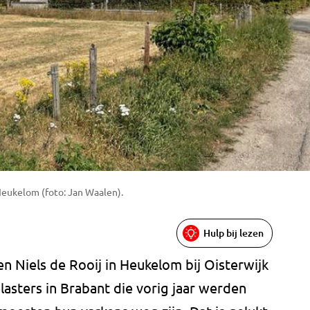
Heukelom (foto: Jan Waalen).
Hulp bij lezen
en Niels de Rooij in Heukelom bij Oisterwijk
belasters in Brabant die vorig jaar werden