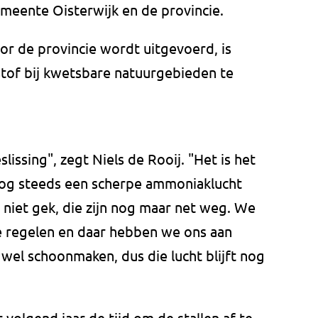
emeente Oisterwijk en de provincie.
oor de provincie wordt uitgevoerd, is
stof bij kwetsbare natuurgebieden te
lissing", zegt Niels de Rooij. "Het is het
nog steeds een scherpe ammoniaklucht
s niet gek, die zijn nog maar net weg. We
te regelen en daar hebben we ons aan
el schoonmaken, dus die lucht blijft nog
olgend jaar de tijd om de stallen af te