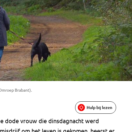
 Omroep Brabant).
Hulp bij lezen
de dode vrouw die dinsdagnacht werd
misdrijf om het leven is gekomen, heerst er