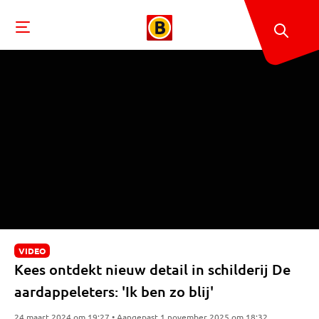
VIDEO
Kees ontdekt nieuw detail in schilderij De
aardappeleters: 'Ik ben zo blij'
24 maart 2024 om 19:27 • Aangepast 1 november 2025 om 18:32