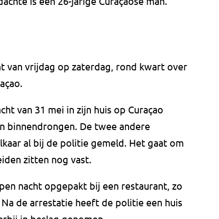
achte is een 26-jarige Curaçaose man.
t van vrijdag op zaterdag, rond kwart over
raçao.
cht van 31 mei in zijn huis op Curaçao
n binnendrongen. De twee andere
kaar al bij de politie gemeld. Het gaat om
iden zitten nog vast.
en nacht opgepakt bij een restaurant, zo
Na de arrestatie heeft de politie een huis
aarbij in beslag genomen.