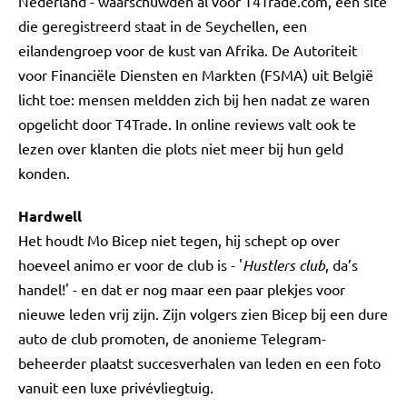
Nederland - waarschuwden al voor T4Trade.com, een site
die geregistreerd staat in de Seychellen, een
eilandengroep voor de kust van Afrika. De Autoriteit
voor Financiële Diensten en Markten (FSMA) uit België
licht toe: mensen meldden zich bij hen nadat ze waren
opgelicht door T4Trade. In online reviews valt ook te
lezen over klanten die plots niet meer bij hun geld
konden.
Hardwell
Het houdt Mo Bicep niet tegen, hij schept op over
hoeveel animo er voor de club is - '
Hustlers club
, da’s
handel!' - en dat er nog maar een paar plekjes voor
nieuwe leden vrij zijn. Zijn volgers zien Bicep bij een dure
auto de club promoten, de anonieme Telegram-
beheerder plaatst succesverhalen van leden en een foto
vanuit een luxe privévliegtuig.