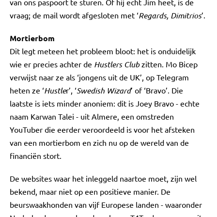
van ons paspoort te sturen. Of hij echt Jim heet, is de
vraag; de mail wordt afgesloten met ‘
Regards, Dimitrios
’.
Mortierbom
Dit legt meteen het probleem bloot: het is onduidelijk
wie er precies achter de
Hustlers Club
zitten. Mo Bicep
verwijst naar ze als ‘jongens uit de UK’, op Telegram
heten ze ‘
Hustle
r’, ‘
Swedish Wizard
’ of ‘Bravo’. Die
laatste is iets minder anoniem: dit is Joey Bravo - echte
naam Karwan Talei - uit Almere, een omstreden
YouTuber die eerder veroordeeld is voor het afsteken
van een mortierbom en zich nu op de wereld van de
financiën stort.
De websites waar het inleggeld naartoe moet, zijn wel
bekend, maar niet op een positieve manier. De
beurswaakhonden van vijf Europese landen - waaronder