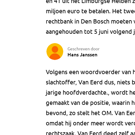
en 41 uit het Limburgse Helde
miljoen euro te betalen. Het tw
rechtbank in Den Bosch moeten 
aangehouden tot 5 juni volgend j
Geschreven door
Hans Janssen
Volgens een woordvoerder van h
slachtoffer, Van Eerd dus, niets
jarige hoofdverdachte., wordt h
gemaakt van de positie, waarin 
bevond, zo stelt het OM. Van Ee
omdat hij onder meer wordt ver
rechtszaak. Van Eerd deed zelf a