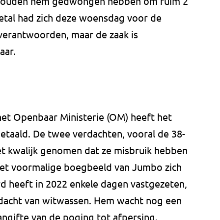
n zouden hem gedwongen hebben om ruim 2
eetal had zich deze woensdag voor de
verantwoorden, maar de zaak is
aar.
et Openbaar Ministerie (OM) heeft het
 betaald. De twee verdachten, vooral de 38-
et kwalijk genomen dat ze misbruik hebben
het voormalige boegbeeld van Jumbo zich
rd heeft in 2022 enkele dagen vastgezeten,
dacht van witwassen. Hem wacht nog een
angifte van de poging tot afpersing.