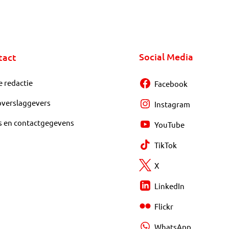
Social Media
tact
e redactie
Facebook
overslaggevers
Instagram
s en contactgegevens
YouTube
TikTok
X
LinkedIn
Flickr
WhatsApp