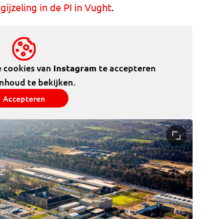
gijzeling in de PI in Vught
.
e cookies van
Instagram
te accepteren
inhoud te bekijken.
Accepteren